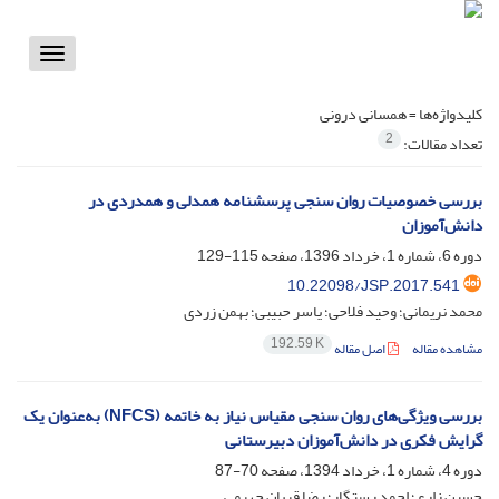
Toggle
vigation
کلیدواژه‌ها =
همسانی درونی
2
تعداد مقالات:
بررسی خصوصیات روان سنجی پرسشنامه همدلی و همدردی در
دانش‌آموزان
دوره 6، شماره 1، خرداد 1396، صفحه
115-129
10.22098/JSP.2017.541
محمد نریمانی؛ وحید فلاحی؛ یاسر حبیبی؛ بهمن زردی
192.59 K
مشاهده مقاله
اصل مقاله
بررسی ویژگی‌های روان سنجی مقیاس نیاز به خاتمه (NFCS) به‌عنوان یک
گرایش فکری در دانش‌آموزان دبیرستانی
دوره 4، شماره 1، خرداد 1394، صفحه
70-87
حسین زارع؛ احمد رستگار؛ رضا قربان جهرمی