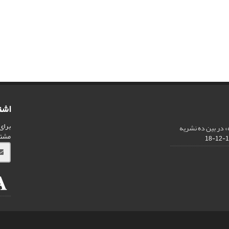
اشت
برای
 در بین ده نشریه
مشت
13