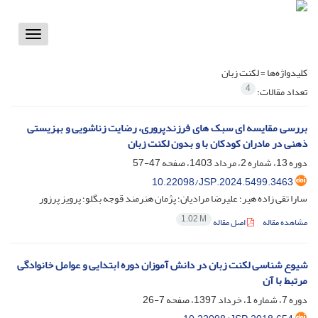
Toggle
vigation
کلیدواژه‌ها =
لکنت زبان
4
تعداد مقالات:
بررسی مقایسه ای سبک های فرزندپروری، رضایت زناشویی و بهزیستی
ذهنی در مادران کودکان با و بدون لکنت زبان
دوره 13، شماره 2، مرداد 1403، صفحه
47-57
10.22098/JSP.2024.5499.3463
سارا تقی زاده هیر؛ علیرضا مرادیان؛ پژمان هنرمند قوجه بگلو؛ پرویز پرزور
1.02 M
مشاهده مقاله
اصل مقاله
شیوع شناسی لکنت زبان در دانش آموزان دوره ابتدایی و عوامل خانوادگی
مرتبط با آن
دوره 7، شماره 1، خرداد 1397، صفحه
7-26