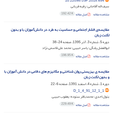
10.22098/JSP.2018.654
سیف اله آقاجانی؛ رقیه قربانی
192.42 K
مشاهده مقاله
اصل مقاله
مقایسه‌ی فشار اجتماعی و حساسیت به طرد در دانش‌آموزان با و بدون
لکنت زبان
دوره 5، شماره 3، آذر 1395، صفحه
24-38
ابوالفضل پلنگی؛ یاسر حبیبی؛ محمد علی قاسمی نژاد
196.95 K
مشاهده مقاله
اصل مقاله
مقایسه ی بهزیستی روان شناختی و مکانیزم های دفاعی در دانش آموزان با
و بدون لکنت زبان
دوره 1، شماره 4، اسفند 1391، صفحه
6-22
D_1_4_91_12_1_1
بتول احدی؛ محمدباقر ستوده؛ یعقوب حبیبی
229.49 K
مشاهده مقاله
اصل مقاله