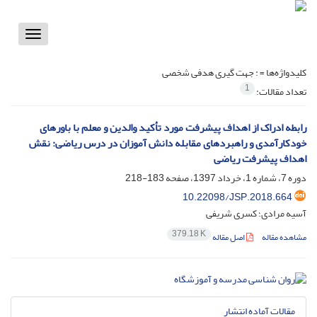
Toggle
vigation
کلیدواژه‌ها =
: جهت گیری هدفی شخصی
1
تعداد مقالات:
رابطه ادراک از اهداف پیشرفت مورد تأکید والدین و معلم با باورهای
خودکارآمدی و راهبردهای مقابله دانش آموزان در درس ریاضی: نقش
اهداف پیشرفت ریاضی
دوره 7، شماره 1، خرداد 1397، صفحه
183-218
10.22098/JSP.2018.664
آسیه مرادی؛ کسری شریفی
379.18 K
مشاهده مقاله
اصل مقاله
مقالات آماده انتشار