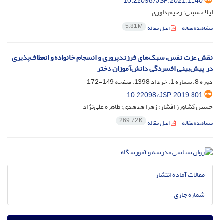
10.22098/JSP.2021.1140
لیلا حسینی؛ رحیم داوری
5.81 M
مشاهده مقاله
اصل مقاله
نقش عزت‌ نفس، سبک‌های فرزند‌پروری و انسجام خانواده و انعطاف‌پذیری
در پیش‌بینی افسردگی دانش‌آموزان دختر
دوره 8، شماره 1، خرداد 1398، صفحه
149-172
10.22098/JSP.2019.801
حسین کشاورز افشار؛ زهرا هدهدی؛ طاهره علی‌نژاد
269.72 K
مشاهده مقاله
اصل مقاله
مقالات آماده انتشار
شماره جاری