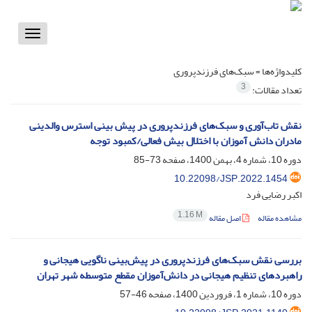
Toggle
vigation
کلیدواژه‌ها =
سبک‌های فرزندپروری
3
تعداد مقالات:
نقش تاب‌آوری و سبک‌های فرزندپروری در پیش بینی استرس والدینی
مادران دانش آموزان با اختلال بیش فعالی/کمبود توجه
دوره 10، شماره 4، بهمن 1400، صفحه
73-85
10.22098/JSP.2022.1454
اکبر رضایی فرد
1.16 M
مشاهده مقاله
اصل مقاله
بررسی نقش سبک‌های فرزندپروری در پیش‌بینی ناگویی هیجانی و
راهبردهای تنظیم هیجانی در دانش‌آموزان مقطع متوسطه شهر تهران
دوره 10، شماره 1، فروردین 1400، صفحه
46-57