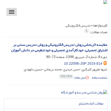
Toggle
vigation
کلیدواژه‌ها =
تدریس الکترونیکی
1
تعداد مقالات:
مقایسه اثربخشی روش تدریس الکترونیکی و روش تدریس سنتی بر
اشتیاق تحصیلی، خودکارآمدی تحصیلی و خودتنظیمی در دانش آموزان
دوره 8، شماره 2، شهریور 1398، صفحه
72-90
10.22098/JSP.2019.814
شیوا علیپور کتیگری؛ حسن حیدری؛ محمد نریمانی؛ حسین داوودی
704.78 K
مشاهده مقاله
اصل مقاله
مقالات آماده انتشار