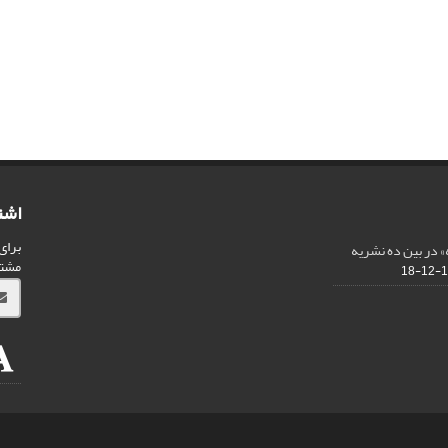
اشت
برای
 در بین ده نشریه
مشت
13