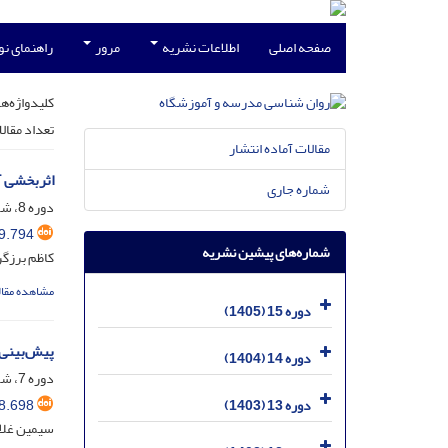
صفحه اصلی
اطلاعات نشریه
مرور
راهنمای ن
کلیدواژه‌ها
تعداد مقال
مقالات آماده انتشار
اثربخشی آ
شماره جاری
دوره 8، شماره 1، خرداد 1398، صفحه
9.794
شماره‌های پیشین نشریه
کاظم برزگر
مشاهده مقال
دوره 15 (1405)
پیش‌بینی 
دوره 14 (1404)
دوره 7، شماره 2، شهریور 1397، صفحه
8.698
دوره 13 (1403)
سیمین غلام