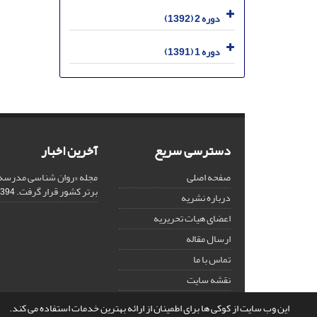
دوره 2 (1392)
دوره 1 (1391)
دسترسی سریع
آخرین اخبار
صفحه اصلی
مجله «روان شناسی مدرسه»
برتر کشور قرار گرفت.
94-12-18
درباره نشریه
اعضای هیات تحریریه
ارسال مقاله
تماس با ما
نقشه سایت
این وب سایت از کوکی ها برای اطمینان از ارائه بهترین خدمات استفاده می کند.
© سامانه مدیریت نشریات علمی.
قدرت گرفته از
سیناوب