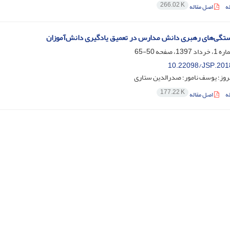
266.02 K
ه
اصل مقاله
ستگی‌های رهبری دانش مدارس در تعمیق یادگیری دانش‌آموزان
50-65
10.22098/JSP.201
روز؛ یوسف نامور؛ صدرالدین ستاری
177.22 K
ه
اصل مقاله