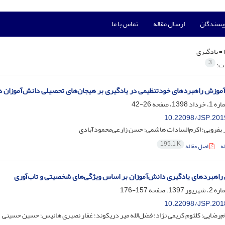
ویسندگان
ارسال مقاله
تماس با ما
 =
یادگیری
3
ات:
موزش راهبردهای خودتنظیمی در یادگیری بر هیجان‌های تحصیلی دانش‌آموزان د
26-42
10.22098/JSP.201
 بفرویی؛ اکرم‌السادات هاشمی؛ حسن زارعی‌محمودآبادی
195.1 K
ه
اصل مقاله
راهبردهای یادگیری دانش‌آموزان بر اساس ویژگی‌های شخصیتی و تاب‌آوری
157-176
10.22098/JSP.201
‌رضایی؛ کلثوم کریمی نژاد؛ فضل‌الله میر دریکوند؛ غفار نصیری هانیس؛ حسین حسینی