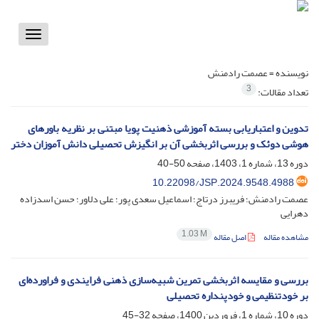
Toggle
vigation
نویسنده =
عصمت رادمنش
3
تعداد مقالات:
تدوین و اعتباریابی بسته آموزشی ذهنیت پویا مبتنی بر نظریه باورهای
هوشی دوئک و بررسی اثربخشی آن بر انگیزش تحصیلی دانش آموزان دختر
دوره 13، شماره 1، 1403، صفحه
50-40
10.22098/JSP.2024.9548.4988
عصمت رادمنش؛ فریبرز درتاج؛ اسماعیل سعدی پور؛ علی دلاور؛ حسن اسدزاده
دهرایی
1.03 M
مشاهده مقاله
اصل مقاله
بررسی و مقایسه اثربخشی تمرین شبیه‌سازی ذهنی فرایندی و فراورده‌ای
بر خودتنظیمی و خودپنداره تحصیلی
دوره 10، شماره 1، فروردین 1400، صفحه
32-45