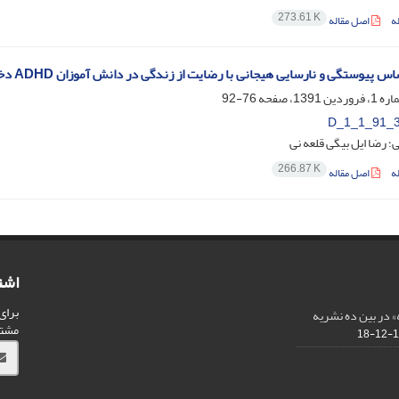
273.61 K
ه
اصل مقاله
 پیوستگی و نارسایی هیجانی با رضایت از زندگی در دانش آموزان ADHD دختر دارای نشانه های
76-92
D_1_1_91_
ی؛ رضا ایل بیگی قلعه نی
266.87 K
ه
اصل مقاله
اشت
برای
 در بین ده نشریه
مشت
13