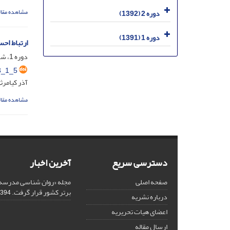
مشاهده مقال
دوره 2 (1392)
دوره 1 (1391)
ارتباط احساس
دوره 1، شماره 1، فروردین 1391، صفحه
3_1_5
آذر کیامرث
مشاهده مقال
دسترسی سریع
آخرین اخبار
صفحه اصلی
مجله «روان شناسی مدرسه»
برتر کشور قرار گرفت.
94-12-18
درباره نشریه
اعضای هیات تحریریه
ارسال مقاله