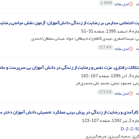
1.34 M
ه
اصل مقاله
 اجتماعی مدارس بر رضایت از زندگی دانش‌آموزان: آزمون نقش میانجی رضایت
31-51
 مهسا اصغری؛ مهدی کاظم زاده بیطالی؛ جواد عبدلی سلطان احمدی
217.4 K
ه
اصل مقاله
تلالات رفتاری، عزت نفس و رضایت از زندگی در دانش آموزان بی سرپرست و عا
167-182
می؛ محمود نجفی؛ محمد علی محمدی فر
171.5 K
ه
اصل مقاله
رآمدی و رضایت از زندگی در پیش بینی عملکرد تحصیلی دانش آموزان دختر س
107-123
D-2-2-9
ی؛ سمیه کهریزی؛ مریم کهریزی