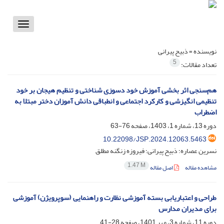
Toggle
vigation
نویسنده =
ذبیح پیرانی
5
تعداد مقالات:
هم‌سنجی اثر بخشی آموزش خود دسوزی شناختی و تنظیم هیجان بر خود
تنظیمی انگیزشی و کارکرد اجتماعی و انطباقی دانش آموزان دختر مبتلا به
اضطراب
دوره 13، شماره 1، 1403، صفحه
76-63
10.22098/JSP.2024.12063.5463
نسرین عصاره؛ ذبیح پیرانی؛ فیروزه زنگنه مطلق
1.47 M
مشاهده مقاله
اصل مقاله
طراحی و اعتباریابی بسته آموزشی نظارت و راهنمایی (سوپرویژن) آموزشی
برای مدیران مدارس
دوره 11، شماره 3، مهر 1401، صفحه
28-41