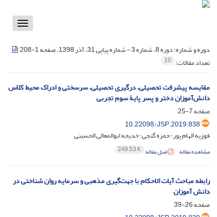
Toggle
vigation
دوره و شماره:
دوره 8، شماره 3 - شماره پیاپی 31، آذر 1398، صفحه 1-208
10
تعداد مقالات:
مقایسه پیشرفت تحصیلی، درگیری تحصیلی، سرسختی و ادراک محیط کلاس
دانش‌آموزان دختر و پسر پایة سوم تجربی
صفحه
7-25
10.22098/JSP.2019.838
فوزیه الهام پور؛ حمزه گنجی؛ خدیجه ابوالمعالی الحسینی
249.53 K
مشاهده مقاله
اصل مقاله
رابطه مباحث آیات الاحکام با جهت‌گیری مذهبی و سرمایه روان شناختی در
دانش آموزان
صفحه
26-39