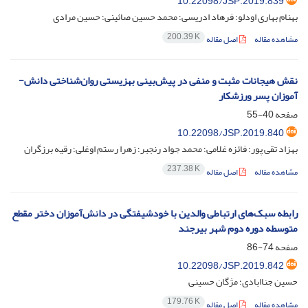
10.22098/JSP.2019.839
بهنام بهاری اودلو؛ فرهاد ادریسی؛ محمد حسین صائینی؛ حسین مرادی
200.39 K
مشاهده مقاله
اصل مقاله
نقش هیجانات مثبت و منفی در پیش‌بینی بهزیستی روان‌شناختی دانش-
آموزان پسر ورزشکار
صفحه
40-55
10.22098/JSP.2019.840
بهزاد تقی پور؛ فائزه غلامی؛ محمد جواد رنجبر؛ زهرا رستم اوغلی؛ رقیه برزگران
237.38 K
مشاهده مقاله
اصل مقاله
رابطه سبک‌های ارتباطی والدین با خودشیفتگی در دانش‌آموزان دختر مقطع
متوسطه دوره دوم شهر بیرجند
صفحه
74-86
10.22098/JSP.2019.842
حسین جناابادی؛ مژگان حسینی
179.76 K
مشاهده مقاله
اصل مقاله