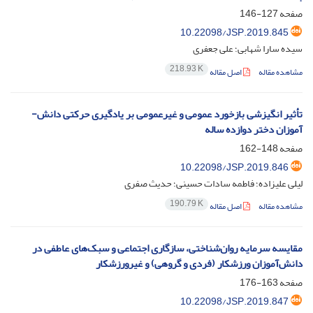
صفحه
127-146
10.22098/JSP.2019.845
سیده سارا شهابی؛ علی جعفری
218.93 K
مشاهده مقاله
اصل مقاله
تأثیر انگیزشی بازخورد عمومی و غیرعمومی بر یادگیری حرکتی دانش-
آموزان دختر دوازده ساله
صفحه
148-162
10.22098/JSP.2019.846
لیلی علیزاده؛ فاطمه سادات حسینی؛ حدیث صفری
190.79 K
مشاهده مقاله
اصل مقاله
مقایسه سرمایه روان‌شناختی، سازگاری اجتماعی و سبک‌های عاطفی در
دانش‌آموزان ورزشکار (فردی و گروهی) و غیرورزشکار
صفحه
163-176
10.22098/JSP.2019.847