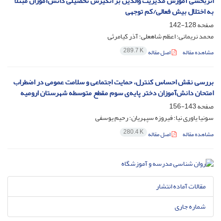
اثربخشی آموزش مدیریت والدین بر انگیزش تحصیلی دانش‌آموزان مبتلا
به اختلال بیش فعالی/کم توجهی
صفحه
128-142
محمد نریمانی؛ اعظم شاهعلی؛ آذر کیامرثی
289.7 K
مشاهده مقاله
اصل مقاله
بررسی نقش احساس کنترل، حمایت اجتماعی و سلامت عمومی در اضطراب
امتحان دانش‌آموزان دختر پایه‌ی سوم مقطع متوسطه شهرستان ارومیه
صفحه
143-156
سونیا یاوری نیا؛ فیروزه سپهریان؛ رحیم یوسفی
280.4 K
مشاهده مقاله
اصل مقاله
مقالات آماده انتشار
شماره جاری