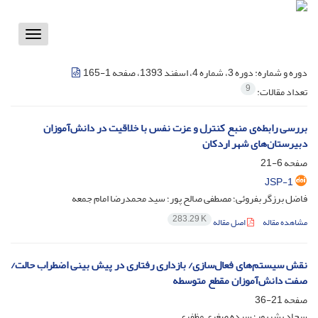
Toggle
vigation
دوره و شماره:
دوره 3، شماره 4، اسفند 1393، صفحه 1-165
9
تعداد مقالات:
بررسی رابطه‌ی منبع کنترل و عزت نفس با خلاقیت در دانش‌آموزان
دبیرستان‌های شهر اردکان
صفحه
6-21
JSP-1
فاضل برزگر بفروئی؛ مصطفی صالح پور؛ سید محمدرضا امام جمعه
283.29 K
مشاهده مقاله
اصل مقاله
نقش سیستم‌های فعال‌سازی/ بازداری رفتاری در پیش بینی اضطراب حالت/
صفت دانش‌آموزان مقطع متوسطه
صفحه
21-36
سجاد بشرپور؛ سیده صغری مظفری