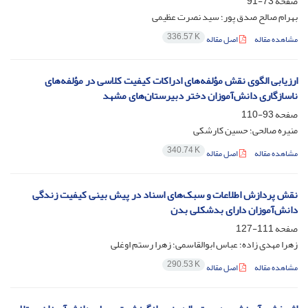
صفحه
73-91
بهرام صالح صدق پور؛ سید نصرت عظیمی
336.57 K
مشاهده مقاله
اصل مقاله
ارزیابی الگوی نقش مؤلفه‌های ادراکات کیفیت کلاسی در مؤلفه‌های
ناسازگاری دانش‌آموزان دختر دبیرستان‌های مشهد
صفحه
93-110
منیره صالحی؛ حسین کارشکی
340.74 K
مشاهده مقاله
اصل مقاله
نقش پردازش اطلاعات و سبک‌های اسناد در پیش بینی کیفیت زندگی
دانش‌آموزان دارای بدشکلی بدن
صفحه
111-127
زهرا مهدی زاده؛ عباس ابوالقاسمی؛ زهرا رستم اوغلی
290.53 K
مشاهده مقاله
اصل مقاله